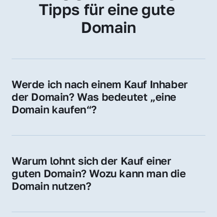
Tipps für eine gute 
Domain
Werde ich nach einem Kauf Inhaber 
der Domain? Was bedeutet „eine 
Domain kaufen“?
Ja, Sie werden der offizielle Domain-Inhaber. 
Sie erhalten alle Rechte zur Nutzung, 
Verwaltung oder Weiterveräußerung der 
Warum lohnt sich der Kauf einer 
Domain.
guten Domain? Wozu kann man die 
Domain nutzen?
Eine starke Domain steigert Sichtbarkeit, 
Vertrauen und Markenwert. Nutzen Sie sie 