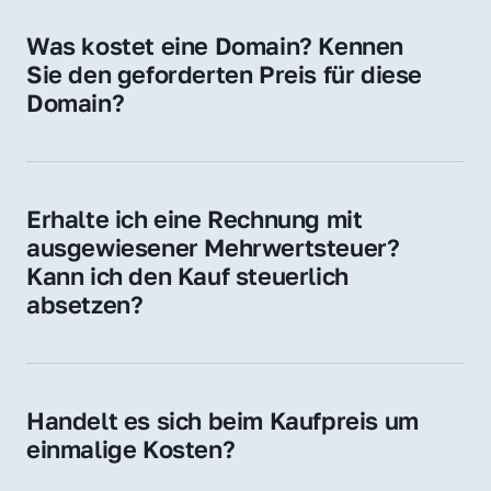
für Ihre Website, Weiterleitung, E-Mail-
Was kostet eine Domain? Kennen 
Adressen oder als digitale Investition.
Sie den geforderten Preis für diese 
Domain?
Der Preis variiert je nach Domain. Für diese 
Domain liegt ein konkreter Kaufpreis vor – 
kontaktieren Sie uns gerne für ein 
Erhalte ich eine Rechnung mit 
unverbindliches Angebot.
ausgewiesener Mehrwertsteuer? 
Kann ich den Kauf steuerlich 
absetzen?
Ja, Sie erhalten eine Rechnung mit MwSt. 
Für Unternehmen ist der Kauf in der Regel 
steuerlich absetzbar.
Handelt es sich beim Kaufpreis um 
einmalige Kosten?
Ja. Der Kaufpreis ist einmalig. Nur beim 