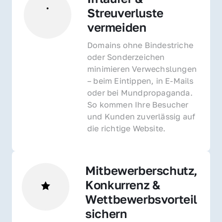
Streuverluste 
vermeiden
Domains ohne Bindestriche 
oder Sonderzeichen 
minimieren Verwechslungen 
– beim Eintippen, in E-Mails 
oder bei Mundpropaganda. 
So kommen Ihre Besucher 
und Kunden zuverlässig auf 
die richtige Website.
Mitbewerberschutz, 
Konkurrenz & 
Wettbewerbsvorteil 
sichern 