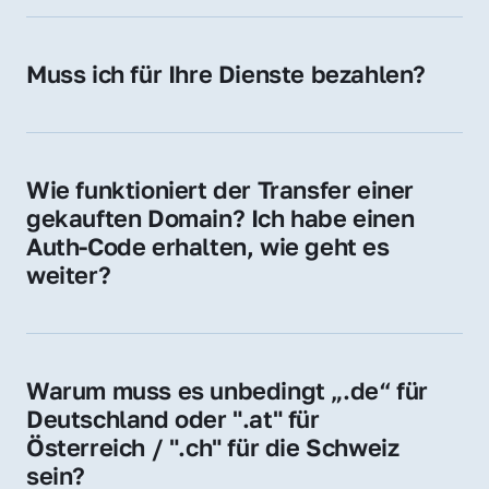
späteren Betrieb der Domain (z. B. beim 
Hosting-Anbieter) fallen geringe laufende 
Muss ich für Ihre Dienste bezahlen?
Gebühren an. Diese bewegen sich für .de 
Nein, bei uns zahlen Sie nur den Kaufpreis 
Domains bei ca. 5€ / Jahr
der Domain – ohne zusätzliche Vermittlungs- 
oder Servicegebühren.
Wie funktioniert der Transfer einer 
gekauften Domain? Ich habe einen 
Auth-Code erhalten, wie geht es 
weiter?
Mit dem Auth-Code beauftragen Sie Ihren 
Provider, die Domain zu übernehmen. Gerne 
begleiten wir Sie bei diesem einfachen und 
Warum muss es unbedingt „.de“ für 
schnellen Prozess.
Deutschland oder ".at" für 
Österreich / ".ch" für die Schweiz 
sein?